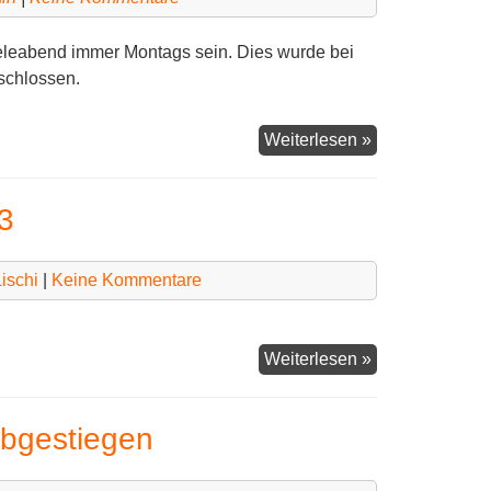
eleabend immer Montags sein. Dies wurde bei
schlossen.
Neuer
Weiterlesen »
Tag
für
3
den
Spieleabend
ischi
|
Keine Kommentare
Ligaheft
Weiterlesen »
Sasion
2022/2023
abgestiegen