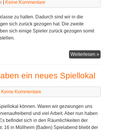
i
|
Keine Kommentare
klasse zu halten. Dadurch sind wir in die
ngen sich zurück gezogen hat. Die zweite
aben sich einige Spieler zurück gezogen somit
tellen.
Die
Weiterlesen »
erste
Mannschaft
aben ein neues Spiellokal
ist
abgestiegen
|
Keine Kommentare
s Spiellokal können. Waren wir gezwungen uns
rvenaufreibend und viel Arbeit. Aber nun haben
 Es befindet sich in den Räumlichkeiten der
. 16 in Müllheim (Baden) Spielabend bliebt der