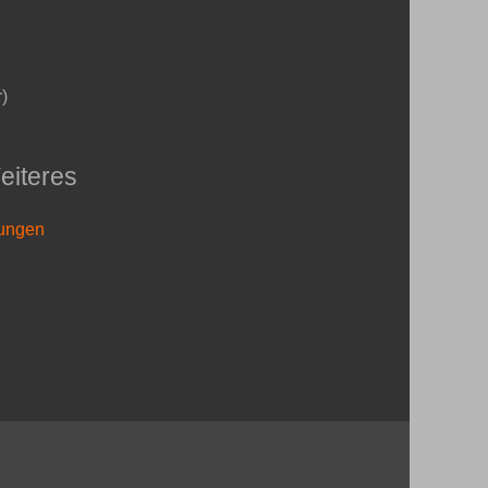
r)
eiteres
rungen