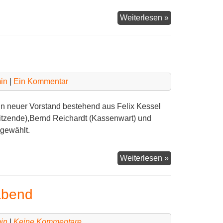
Vorrunde
Weiterlesen »
Berzirkspokalm
in
|
Ein Kommentar
n neuer Vorstand bestehend aus Felix Kessel
sitzende),Bernd Reichardt (Kassenwart) und
 gewählt.
Neuer
Weiterlesen »
Vorstand
gewählt
abend
in
|
Keine Kommentare